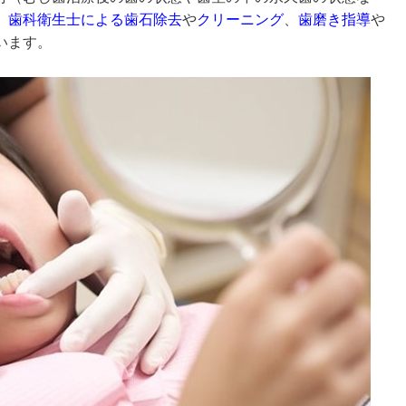
、
歯科衛生士による歯石除去
や
クリーニング
、
歯磨き指導
や
います。